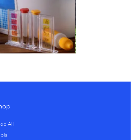
hop
op All
ols