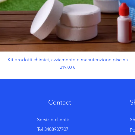
Vista rapida
Kit prodotti chimici, avviamento e manutenzione piscina
Prezzo
219,00 €
Contact
S
Servizio clienti:
Sh
Tel 3488937707
Po