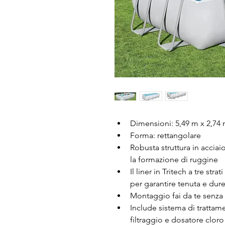
Dimensioni: 5,49 m x 2,74 
Forma: rettangolare
Robusta struttura in accia
la formazione di ruggine
Il liner in Tritech a tre stra
per garantire tenuta e dur
Montaggio fai da te senza 
Include sistema di tratta
filtraggio e dosatore cl