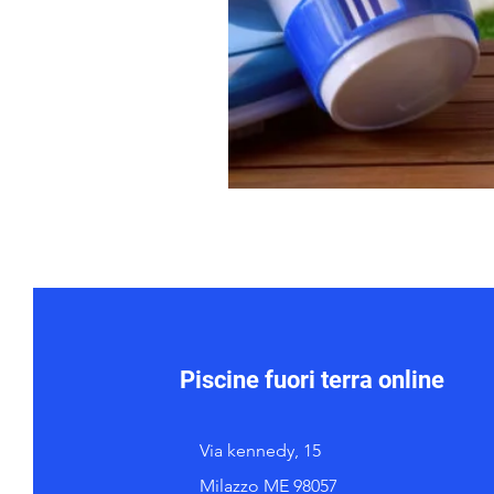
Piscine fuori terra online
Via kennedy, 15
Milazzo ME 98057