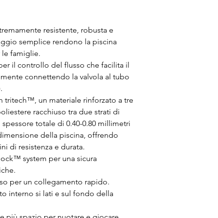
estremamente resistente, robusta e 
aggio semplice rendono la piscina 
 le famiglie.
r il controllo del flusso che facilita il 
mente connettendo la valvola al tubo 
.
in tritech™, un materiale rinforzato a tre 
oliestere racchiuso tra due strati di 
pessore totale di 0.40-0.80 millimetri 
dimensione della piscina, offrendo 
ini di resistenza e durata.
&lock™ system per una sicura 
iche.
usso per un collegamento rapido.
 interno si lati e sul fondo della 
e più spazio per nuotare e giocare.