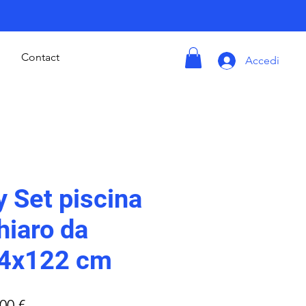
Contact
Accedi
 Set piscina
hiaro da
4x122 cm
zo
Prezzo
00 €