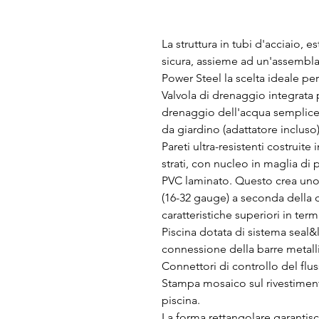
La struttura in tubi d'acciaio, 
sicura, assieme ad un'assembl
Power Steel la scelta ideale per
Valvola di drenaggio integrata pe
drenaggio dell'acqua semplice
da giardino (adattatore incluso)
Pareti ultra-resistenti costruite 
strati, con nucleo in maglia di p
PVC laminato. Questo crea uno s
(16-32 gauge) a seconda della 
caratteristiche superiori in term
Piscina dotata di sistema seal
connessione della barre metall
Connettori di controllo del fl
Stampa mosaico sul rivestimento
piscina.
La forma rettangolare garantisc