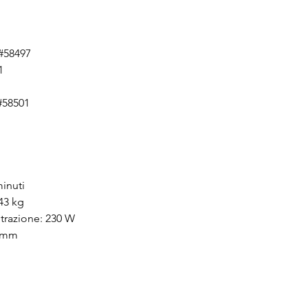
 #58497
1
#58501
inuti
43 kg
trazione: 230 W
8 mm