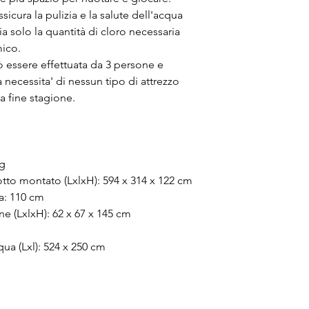
cura la pulizia e la salute dell'acqua 
ia solo la quantità di cloro necessaria 
mico.
ò essere effettuata da 3 persone e 
a necessita' di nessun tipo di attrezzo 
a fine stagione.
kg
tto montato (LxlxH): 594 x 314 x 122 cm
a: 110 cm
e (LxlxH): 62 x 67 x 145 cm
ua (Lxl): 524 x 250 cm