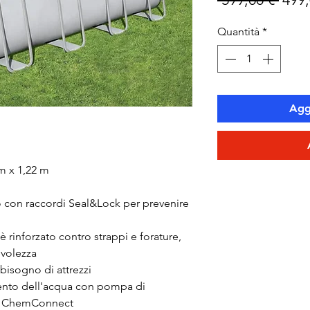
rego
Quantità
*
Aggi
m x 1,22 m
io con raccordi Seal&Lock per prevenire 
ti è rinforzato contro strappi e forature, 
evolezza
bisogno di attrezzi
mento dell'acqua con pompa di 
oro ChemConnect