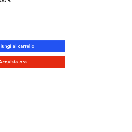
lare
scontato
ungi al carrello
Acquista ora